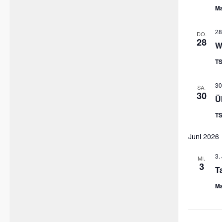
Ma
28
DO.
28
W
TS
30
SA.
30
Ü
TS
Juni 2026
3.
MI.
3
T
Ma