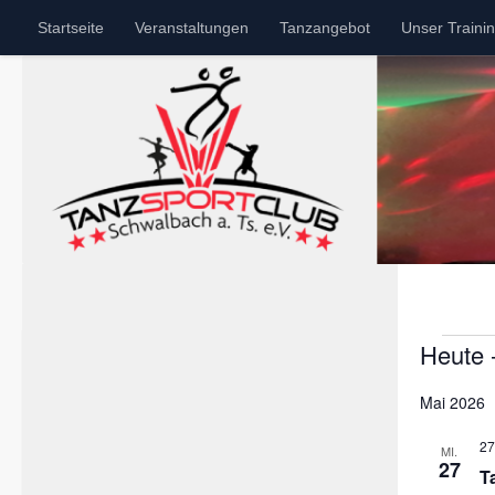
Startseite
Veranstaltungen
Tanzangebot
Unser Traini
Zum Inhalt springen
Veranstal
Heute
 
Datum
Mai 2026
wählen.
27
MI.
27
T