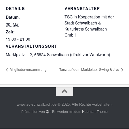
DETAILS
VERANSTALTER
TSC in Kooperation mit der
Datum:
Stadt Schwalbach &
20. Mai
Kulturkreis Schwalbach
Zeit:
GmbH
19:00 - 21:00
VERANSTALTUNGSORT
Marktplatz 1-2, 65824 Schwalbach (direkt vor Woolworth)
Mitgliederversammlung
Tanz auf dem Marktplatz: Swing & Jive
www.tsc-schwalbach.de © 2026. Alle Rechte vorbehalten.
Präsentiert von
- Entworfen mit dem
Hueman-Theme